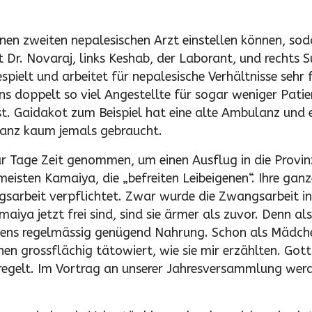
inen zweiten nepalesischen Arzt einstellen können, sod
t Dr. Novaraj, links Keshab, der Laborant, und rechts 
espielt und arbeitet für nepalesische Verhältnisse sehr 
s doppelt so viel Angestellte für sogar weniger Patie
ist. Gaidakot zum Beispiel hat eine alte Ambulanz und 
lanz kaum jemals gebraucht.
ar Tage Zeit genommen, um einen Ausflug in die Provi
eisten Kamaiya, die „befreiten Leibeigenen“. Ihre gan
sarbeit verpflichtet. Zwar wurde die Zwangsarbeit i
ya jetzt frei sind, sind sie ärmer als zuvor. Denn als
stens regelmässig genügend Nahrung. Schon als Mädch
n grossflächig tätowiert, wie sie mir erzählten. Gott
regelt. Im Vortrag an unserer Jahresversammlung wer