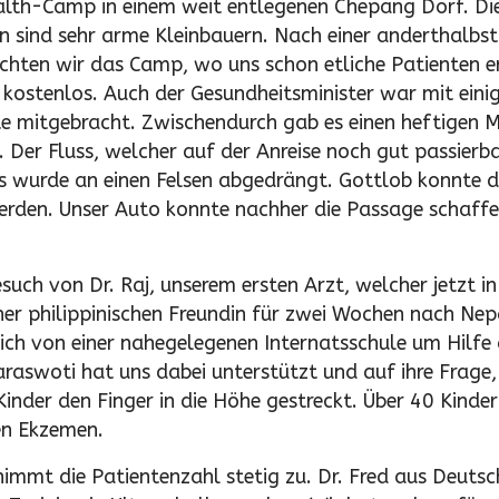
lth-Camp in einem weit entlegenen Chepang Dorf. Die 
en sind sehr arme Kleinbauern. Nach einer anderthalbs
chten wir das Camp, wo uns schon etliche Patienten 
kostenlos. Auch der Gesundheitsminister war mit eini
te mitgebracht. Zwischendurch gab es einen heftigen
Der Fluss, welcher auf der Anreise noch gut passier
s wurde an einen Felsen abgedrängt. Gottlob konnte d
rden. Unser Auto konnte nachher die Passage schaffe
such von Dr. Raj, unserem ersten Arzt, welcher jetzt i
r philippinischen Freundin für zwei Wochen nach Nepa
 ich von einer nahegelegenen Internatsschule um Hilfe 
raswoti hat uns dabei unterstützt und auf ihre Frage, 
nder den Finger in die Höhe gestreckt. Über 40 Kinder 
en Ekzemen.
immt die Patientenzahl stetig zu. Dr. Fred aus Deutsc