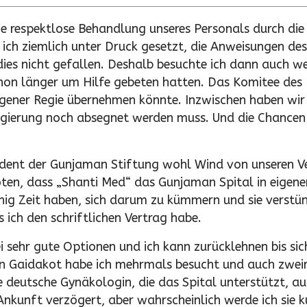
die respektlose Behandlung unseres Personals durch di
 ich ziemlich unter Druck gesetzt, die Anweisungen de
 dies nicht gefallen. Deshalb besuchte ich dann auch we
hon länger um Hilfe gebeten hatten. Das Komitee des 
igener Regie übernehmen könnte. Inzwischen haben wir 
gierung noch absegnet werden muss. Und die Chancen s
ident der Gunjaman Stiftung wohl Wind von unseren V
en, dass „Shanti Med“ das Gunjaman Spital in eigene
ig Zeit haben, sich darum zu kümmern und sie verstü
ich den schriftlichen Vertrag habe.
ei sehr gute Optionen und ich kann zurücklehnen bis sic
in Gaidakot habe ich mehrmals besucht und auch zwei
ie deutsche Gynäkologin, die das Spital unterstützt, a
 Ankunft verzögert, aber wahrscheinlich werde ich sie 